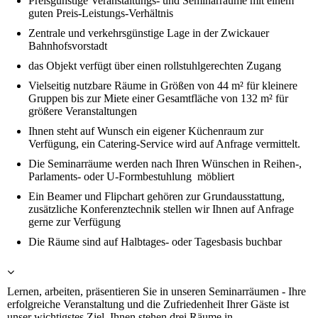
Preisgünstige Veranstaltungs- und Seminarräume mit einem
guten Preis-Leistungs-Verhältnis
Zentrale und verkehrsgünstige Lage in der Zwickauer
Bahnhofsvorstadt
das Objekt verfügt über einen rollstuhlgerechten Zugang
Vielseitig nutzbare Räume in Größen von 44 m² für kleinere
Gruppen bis zur Miete einer Gesamtfläche von 132 m² für
größere Veranstaltungen
Ihnen steht auf Wunsch ein eigener Küchenraum zur
Verfügung, ein Catering-Service wird auf Anfrage vermittelt.
Die Seminarräume werden nach Ihren Wünschen in Reihen-,
Parlaments- oder U-Formbestuhlung möbliert
Ein Beamer und Flipchart gehören zur Grundausstattung,
zusätzliche Konferenztechnik stellen wir Ihnen auf Anfrage
gerne zur Verfügung
Die Räume sind auf Halbtages- oder Tagesbasis buchbar
Lernen, arbeiten, präsentieren Sie in unseren Seminarräumen - Ihre
erfolgreiche Veranstaltung und die Zufriedenheit Ihrer Gäste ist
unser wichtigstes Ziel. Ihnen stehen drei Räume in