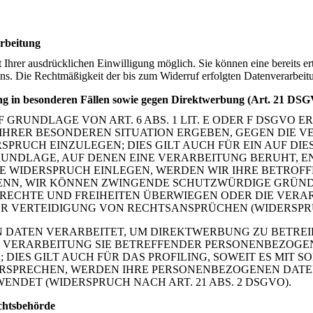
arbeitung
Ihrer ausdrücklichen Einwilligung möglich. Sie können eine bereits ert
 uns. Die Rechtmäßigkeit der bis zum Widerruf erfolgten Datenverarbeit
g in besonderen Fällen sowie gegen Direktwerbung (Art. 21 DS
RUNDLAGE VON ART. 6 ABS. 1 LIT. E ODER F DSGVO ER
S IHRER BESONDEREN SITUATION ERGEBEN, GEGEN DIE 
PRUCH EINZULEGEN; DIES GILT AUCH FÜR EIN AUF DI
GRUNDLAGE, AUF DENEN EINE VERARBEITUNG BERUHT, E
E WIDERSPRUCH EINLEGEN, WERDEN WIR IHRE BETRO
 DENN, WIR KÖNNEN ZWINGENDE SCHUTZWÜRDIGE GRÜND
, RECHTE UND FREIHEITEN ÜBERWIEGEN ODER DIE VERA
VERTEIDIGUNG VON RECHTSANSPRÜCHEN (WIDERSPRUCH
DATEN VERARBEITET, UM DIREKTWERBUNG ZU BETREIBE
E VERARBEITUNG SIE BETREFFENDER PERSONENBEZOG
DIES GILT AUCH FÜR DAS PROFILING, SOWEIT ES MIT 
ERSPRECHEN, WERDEN IHRE PERSONENBEZOGENEN DATE
DET (WIDERSPRUCH NACH ART. 21 ABS. 2 DSGVO).
chtsbehörde