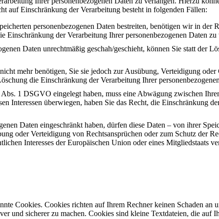
rarbeitung Ihrer personenbezogenen Daten zu verlangen. Hierzu können
 auf Einschränkung der Verarbeitung besteht in folgenden Fällen:
speicherten personenbezogenen Daten bestreiten, benötigen wir in der R
die Einschränkung der Verarbeitung Ihrer personenbezogenen Daten zu 
ogenen Daten unrechtmäßig geschah/geschieht, können Sie statt der L
icht mehr benötigen, Sie sie jedoch zur Ausübung, Verteidigung od
r Löschung die Einschränkung der Verarbeitung Ihrer personenbezogene
1 Abs. 1 DSGVO eingelegt haben, muss eine Abwägung zwischen Ihre
ssen Interessen überwiegen, haben Sie das Recht, die Einschränkung d
genen Daten eingeschränkt haben, dürfen diese Daten – von ihrer Spei
ng oder Verteidigung von Rechtsansprüchen oder zum Schutz der Recht
lichen Interesses der Europäischen Union oder eines Mitgliedstaats ve
annte Cookies. Cookies richten auf Ihrem Rechner keinen Schaden an u
iver und sicherer zu machen. Cookies sind kleine Textdateien, die auf