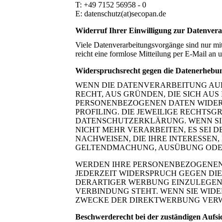
T: +49 7152 56958 - 0
E: datenschutz(at)secopan.de
Widerruf Ihrer Einwilligung zur Datenver
Viele Datenverarbeitungsvorgänge sind nur mit 
reicht eine formlose Mitteilung per E-Mail an
Widerspruchsrecht gegen die Datenerhebun
WENN DIE DATENVERARBEITUNG AUF G
RECHT, AUS GRÜNDEN, DIE SICH AU
PERSONENBEZOGENEN DATEN WIDERS
PROFILING. DIE JEWEILIGE RECHTS
DATENSCHUTZERKLÄRUNG. WENN SI
NICHT MEHR VERARBEITEN, ES SEI
NACHWEISEN, DIE IHRE INTERESSEN
GELTENDMACHUNG, AUSÜBUNG ODER 
WERDEN IHRE PERSONENBEZOGENEN 
JEDERZEIT WIDERSPRUCH GEGEN DI
DERARTIGER WERBUNG EINZULEGEN; 
VERBINDUNG STEHT. WENN SIE WID
ZWECKE DER DIREKTWERBUNG VERWEN
Beschwerderecht bei der zuständigen Aufsi