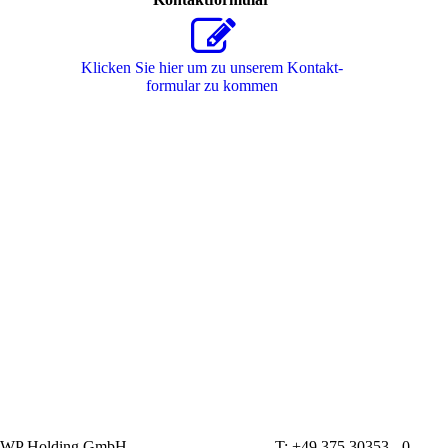
Klicken Sie hier um zu unserem Kon­takt­
for­mu­lar zu kommen
WP Holding GmbH T: +49 375 30353 - 0