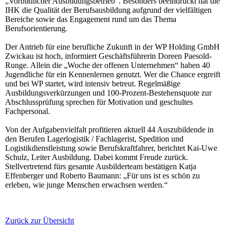
„Vorbildlicher Ausbildungsbetrieb“. Besonders beeindruckt hat die
IHK die Qualität der Berufsausbildung aufgrund der vielfältigen
Bereiche sowie das Engagement rund um das Thema
Berufsorientierung.
Der Antrieb für eine berufliche Zukunft in der WP Holding GmbH
Zwickau ist hoch, informiert Geschäftsführerin Doreen Paesold-
Runge. Allein die „Woche der offenen Unternehmen“ haben 40
Jugendliche für ein Kennenlernen genutzt. Wer die Chance ergreift
und bei WP startet, wird intensiv betreut. Regelmäßige
Ausbildungsverkürzungen und 100-Prozent-Bestehensquote zur
Abschlussprüfung sprechen für Motivation und geschultes
Fachpersonal.
Von der Aufgabenvielfalt profitieren aktuell 44 Auszubildende in
den Berufen Lagerlogistik / Fachlagerist, Spedition und
Logistikdienstleistung sowie Berufskraftfahrer, berichtet Kai-Uwe
Schulz, Leiter Ausbildung. Dabei kommt Freude zurück.
Stellvertretend fürs gesamte Ausbilderteam bestätigen Katja
Effenberger und Roberto Baumann: „Für uns ist es schön zu
erleben, wie junge Menschen erwachsen werden.“
Zurück zur Übersicht