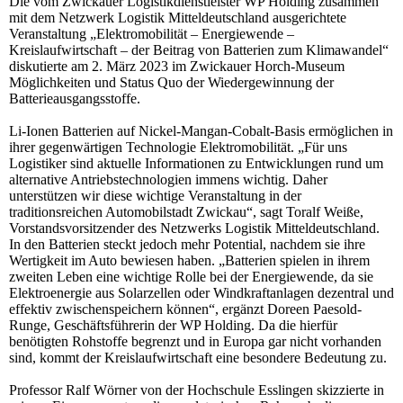
Die vom Zwickauer Logistikdienstleister WP Holding zusammen
mit dem Netzwerk Logistik Mitteldeutschland ausgerichtete
Veranstaltung „Elektromobilität – Energiewende –
Kreislaufwirtschaft – der Beitrag von Batterien zum Klimawandel“
diskutierte am 2. März 2023 im Zwickauer Horch-Museum
Möglichkeiten und Status Quo der Wiedergewinnung der
Batterieausgangsstoffe.
Li-Ionen Batterien auf Nickel-Mangan-Cobalt-Basis ermöglichen in
ihrer gegenwärtigen Technologie Elektromobilität. „Für uns
Logistiker sind aktuelle Informationen zu Entwicklungen rund um
alternative Antriebstechnologien immens wichtig. Daher
unterstützen wir diese wichtige Veranstaltung in der
traditionsreichen Automobilstadt Zwickau“, sagt Toralf Weiße,
Vorstandsvorsitzender des Netzwerks Logistik Mitteldeutschland.
In den Batterien steckt jedoch mehr Potential, nachdem sie ihre
Wertigkeit im Auto bewiesen haben. „Batterien spielen in ihrem
zweiten Leben eine wichtige Rolle bei der Energiewende, da sie
Elektroenergie aus Solarzellen oder Windkraftanlagen dezentral und
effektiv zwischenspeichern können“, ergänzt Doreen Paesold-
Runge, Geschäftsführerin der WP Holding. Da die hierfür
benötigten Rohstoffe begrenzt und in Europa gar nicht vorhanden
sind, kommt der Kreislaufwirtschaft eine besondere Bedeutung zu.
Professor Ralf Wörner von der Hochschule Esslingen skizzierte in