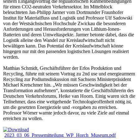
seinem Eingangsvortrag die regulatorischen Rahmenbedingungen
für einen CO2-neutralen Verkehrssektor. Im Mittelblock
beleuchteten Jan-Philipp Jarmer vom Dortmunder Fraunhofer
Institut für Materialfluss und Logistik und Professor Ulf Sadowski
von der Westsächsischen Hochschule Zwickau die besonderen
Anforderungen und Herausforderungen von Lithium-Ionen-
Batterien und deren Umweltaspekte. Jarmer betonte dabei, dass die
Logistik alleine den Wandel zur Kreislaufwirtschaft nicht
bewältigen kann. Das Potential der Kreislaufwirtschaft könne
hingegen nur mit den passenden logistischen Lösungen realisiert
werden.
Matthias Schmidt, Geschäftsführer der Erlos Produktion und
Recycling, führte mit seinem Vortrag zu 2nd use und energiearmem
Recycling zur Podiumsdiskussion mit Sachsens Ministerpräsident
Michael Kretschmer hin. „Wir müssen Geschwindigkeit bei der
Transformation aufnehmen“, konstatierte die Geschäftsführerin des
Deutschen Verkehrsforums, Heike van Hoorn. Einig waren sich die
Teilnehmer, dass eine weitgehende Technologieoffenheit nötig ist,
um die gesetzten Energieziele und -vorgaben zu erreichen.
Professor Wörner warnte jedoch davor, zu viele Ziele auf einmal
erreichen zu wollen.
2023_03_06_Pressemitteilung_WP_Horch_Museum.pdf