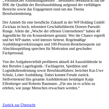
„Vorbildlicher Ausbildungsbetrieb“. Besonders beeindruckt hat die
IHK die Qualität der Berufsausbildung aufgrund der vielfältigen
Bereiche sowie das Engagement rund um das Thema
Berufsorientierung.
Der Antrieb für eine berufliche Zukunft in der WP Holding GmbH
Zwickau ist hoch, informiert Geschäftsführerin Doreen Paesold-
Runge. Allein die „Woche der offenen Unternehmen“ haben 40
Jugendliche für ein Kennenlernen genutzt. Wer die Chance ergreift
und bei WP startet, wird intensiv betreut. Regelmäßige
Ausbildungsverkürzungen und 100-Prozent-Bestehensquote zur
Abschlussprüfung sprechen für Motivation und geschultes
Fachpersonal.
Von der Aufgabenvielfalt profitieren aktuell 44 Auszubildende in
den Berufen Lagerlogistik / Fachlagerist, Spedition und
Logistikdienstleistung sowie Berufskraftfahrer, berichtet Kai-Uwe
Schulz, Leiter Ausbildung. Dabei kommt Freude zurück.
Stellvertretend fürs gesamte Ausbilderteam bestätigen Katja
Effenberger und Roberto Baumann: „Für uns ist es schön zu
erleben, wie junge Menschen erwachsen werden.“
Zurück zur Übersicht